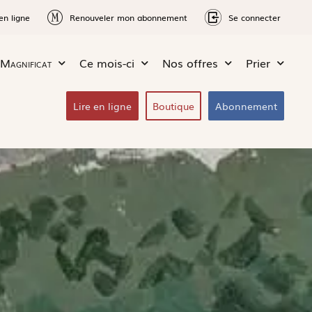
en ligne
Renouveler mon abonnement
Se connecter
Magnificat
Ce mois-ci
Nos offres
Prier
Lire en ligne
Boutique
Abonnement