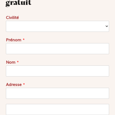
gratuit
Civilité
Prénom
*
Nom
*
Adresse
*
A
d