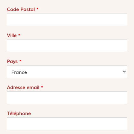
r
e
Code Postal
*
s
s
e
2
Ville
*
Pays
*
Adresse email
*
Téléphone