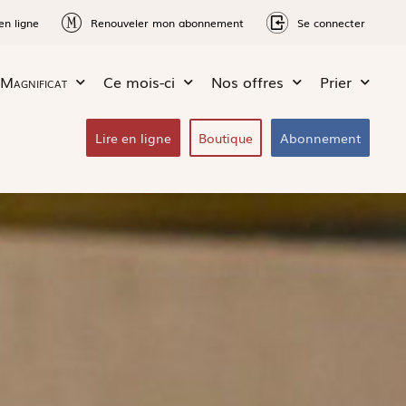
en ligne
Renouveler mon abonnement
Se connecter
Magnificat
Ce mois-ci
Nos offres
Prier
Lire en ligne
Boutique
Abonnement