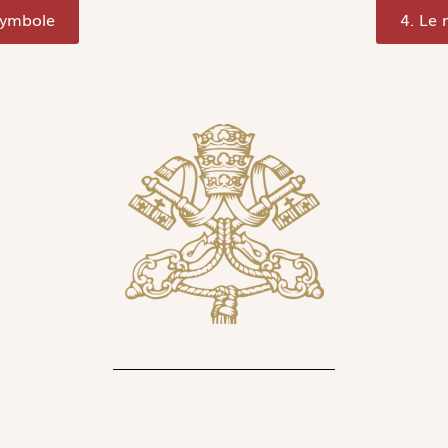
 symbole
4. Le 