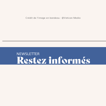
Crédit de l’image en bandeau :
@Vatican Media
NEWSLETTER
Restez informés
En vous inscrivant, vous aurez le choix de recevo
thématiques.