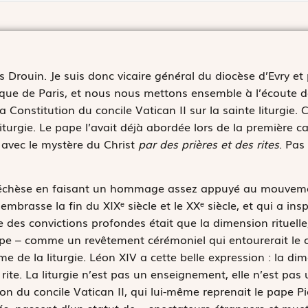
 Drouin. Je suis donc vicaire général du diocèse d’Evry et 
holique de Paris, et nous nous mettons ensemble à l’écoute
 la Constitution du concile Vatican II sur la sainte liturgie
iturgie. Le pape l’avait déjà abordée lors de la première ca
t avec le mystère du Christ
par des prières et des rites
. Pas
échèse en faisant un hommage assez appuyé au mouveme
mbrasse la fin du XIXᵉ siècle et le XXᵉ siècle, et qui a in
’une des convictions profondes était que la dimension rituell
e Pape – comme un revêtement cérémoniel qui entourerait le 
me de la liturgie. Léon XIV a cette belle expression : la di
ns rite. La liturgie n’est pas un enseignement, elle n’est p
ion du concile Vatican II, qui lui-même reprenait le pape Pi