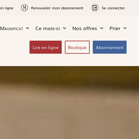
en ligne
Renouveler mon abonnement
Se connecter
Magnificat
Ce mois-ci
Nos offres
Prier
Lire en ligne
Boutique
Abonnement