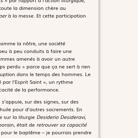
 » par rapport à l’action liturgique,
t toute la dimension chère au
per
à la messe. Et cette participation
comme la nôtre, une société
peu à peu conduits à faire une
sommes amenés à avoir un autre
mps perdu » parce que ça ne sert à rien
 irruption dans le temps des hommes. Le
 par l’Esprit Saint », un rythme
cacité de la performance.
 s’appuie, sur des signes, sur des
l’huile pour d’autres sacrements. En
 sur la liturgie
Desiderio Desideravi
,
porain, était de
retrouver sa capacité
ée pour le baptême – je pourrais prendre