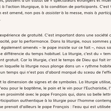
isés, passent d’un statut de « spectateurs étrangers et muets
t à l’action liturgique, à la condition de participants. C’es
on est amené, non pas à
assister
à la messe, mais à
partici
.
expérience de gratuité. C’est important dans une société 
cacité, par la performance. Dans la liturgie, nous sommes 
 également amenés – le pape insiste sur ce fait –, nous 
 différencie du temps habituel. La liturgie, c’est du « te
t gratuit. Car la liturgie, c’est le temps de Dieu qui fait
n laquelle la liturgie nous plonge dans un « rythme habité
c un temps qui n’est pas d’abord marqué du sceau de l’effi
 la dimension de signes et de symboles. La liturgie utilise,
’eau pour le baptême, le pain et le vin pour l’Eucharistie, 
en proximité avec le pape François qui, dans sa belle lettre
articipation authentique à la liturgie pour l’homme contem
 prenait d’ailleurs le pape François : l’eau qui est utilis