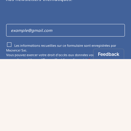
Les informations recueillies sur ce formulaire sont enregistrées par
Magnificat Sas
.
Vous pouvez exercer votre droit d'accès aux données vous concernant en
vous adressant à :
rgpd@magnificat.fr
ou
cliquez ici
.
*
S'inscrire
Suivez-nous :