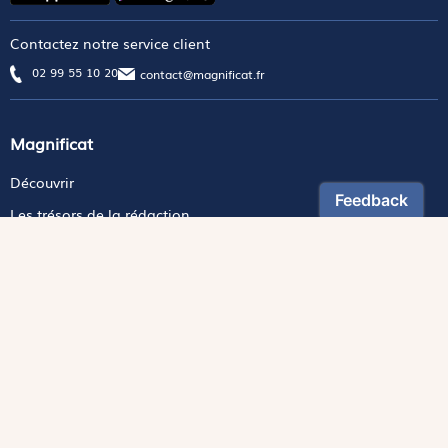
Contactez notre service client
02 99 55 10 20
contact@magnificat.fr
Magnificat
Découvrir
Les trésors de la rédaction
Lire Magnificat en ligne
Promouvoir Magnificat
Fonds de dotation
Espace Presse
Revues
Édition papier