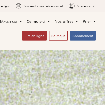
en ligne
Renouveler mon abonnement
Se connecter
Magnificat
Ce mois-ci
Nos offres
Prier
Lire en ligne
Boutique
Abonnement