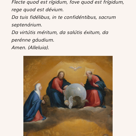
Flecte quod est rígidum, fove quod est frígidum,
rege quod est dévium.
Da tuis fidélibus, in te confidéntibus, sacrum
septenárium.
Da virtútis méritum, da salútis éxitum, da
perénne gáudium.
Amen. (Alleluia).