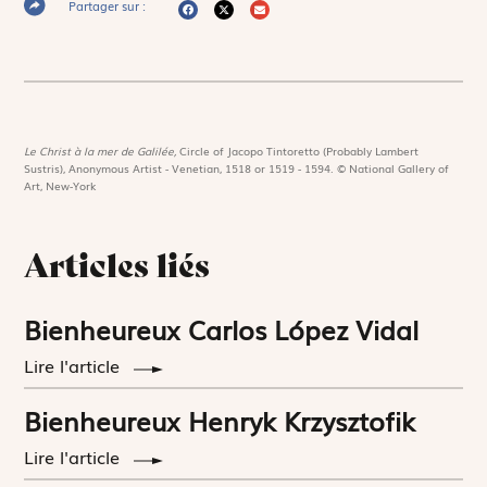
Partager sur :
Le Christ à la mer de Galilée,
Circle of Jacopo Tintoretto (Probably Lambert
Sustris), Anonymous Artist - Venetian, 1518 or 1519 - 1594. © National Gallery of
Art, New-York
Articles liés
Bienheureux Carlos López Vidal
Lire l'article
Bienheureux Henryk Krzysztofik
Lire l'article