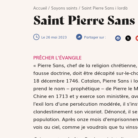
Accueil
/
Soyons saints
/
Saint Pierre Sans i Iordà
Saint Pierre Sans 
Le 26 mai 2023
Partager sur :
PRÊCHER L’ÉVANGILE
«
P
ierre Sans, chef de la religion chrétien
fausse doctrine, doit être décapité sur-le-
18 décembre 1746. Catalan, Pierre Sans i Io
prend le nom – prophétique – de Pierre le Ma
Chine en 1713 et y exerce son ministère, av
l’exil lors d’une persécution modérée, il s’i
clandestinement son vicariat. Dénoncé, il se 
population. Après onze mois d’emprisonnement
vais au ciel, comme je voudrais que tu vinss