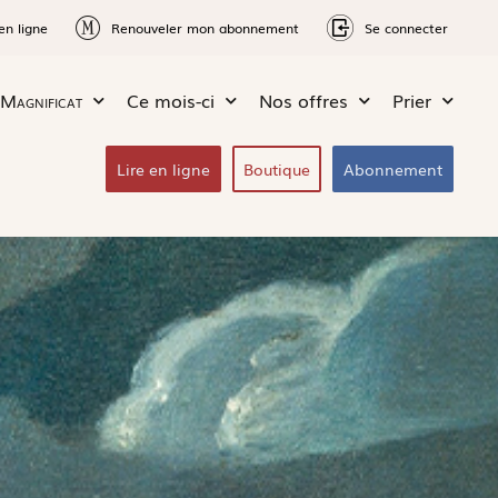
en ligne
Renouveler mon abonnement
Se connecter
Magnificat
Ce mois-ci
Nos offres
Prier
Lire en ligne
Boutique
Abonnement