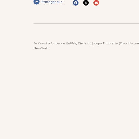
Partager sur :
Le Christ à la mer de Galilée,
Circle of Jacopo Tintoretto (Probably Lam
New-York