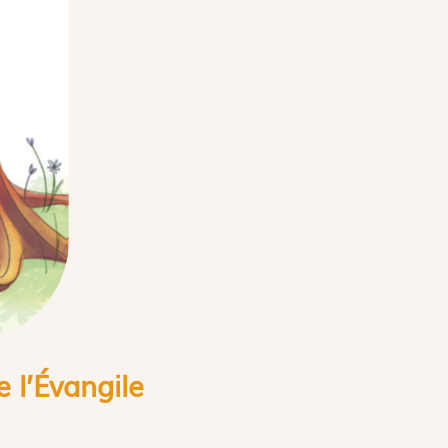
 l’
É
vangile