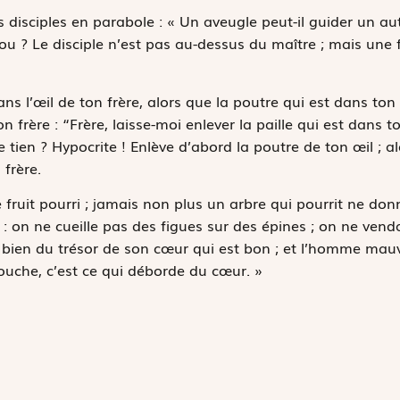
s disciples en parabole : « Un aveugle peut-il guider un au
u ? Le disciple n’est pas au-dessus du maître ; mais une 
ans l’œil de ton frère, alors que la poutre qui est dans ton
 frère : “Frère, laisse-moi enlever la paille qui est dans 
e tien ? Hypocrite ! Enlève d’abord la poutre de ton œil ; al
 frère.
ruit pourri ; jamais non plus un arbre qui pourrit ne don
t : on ne cueille pas des figues sur des épines ; on ne ven
 bien du trésor de son cœur qui est bon ; et l’homme mauv
bouche, c’est ce qui déborde du cœur. »