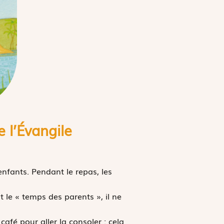
 l’
É
vangile
enfants. Pendant le repas, les
st le « temps des parents », il ne
afé pour aller la consoler : cela