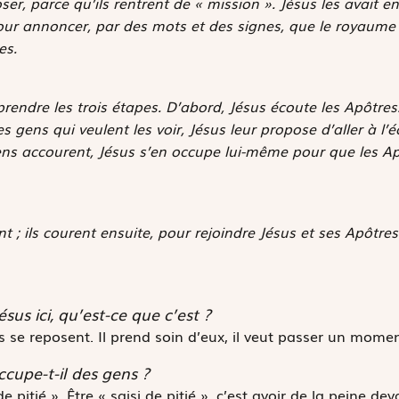
oser, parce qu’ils rentrent de « mission ». Jésus les avait 
our annoncer, par des mots et des signes, que le royaume
es.
prendre les trois étapes.
D’abord, Jésus écoute les Apôtres
gens qui veulent les voir, Jésus leur propose d’aller à l’éca
ns accourent, Jésus s’en occupe lui-même pour que les Ap
tent ; ils courent ensuite, pour rejoindre Jésus et ses Apôtres
sus ici, qu’est-ce que c’est ?
s se reposent. Il prend soin d’eux, il veut passer un momen
ccupe-t-il des gens ?
 de pitié ». Être « saisi de pitié », c’est avoir de la peine d