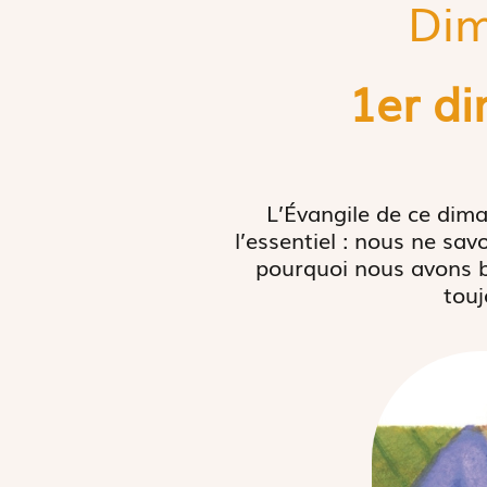
Dim
1er d
L’Évangile de ce dima
l’essentiel : nous ne sa
pourquoi nous avons be
touj