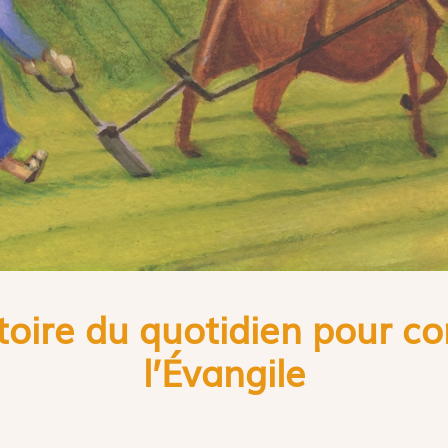
stoire du quotidien pour 
l’
É
vangile