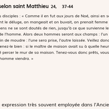
selon saint Matthieu
24,
37-44
 disciples : « Comme il en fut aux jours de Noé, ainsi en ser
nt le déluge, on mangeait et on buvait, on prenait femme 
gens ne se sont doutés de rien, jusqu’à ce que survienne le 
s de l’homme. Alors deux hommes seront aux champs : l’un se
 de moudre : l’une sera prise, l’autre laissée. Veillez don
nez-le bien : si le maître de maison avait su à quelle heure 
ssé percer le mur de sa maison. Tenez-vous donc prêts, vous 
l’homme viendra. »
 expression très souvent employée dans l’Ancie