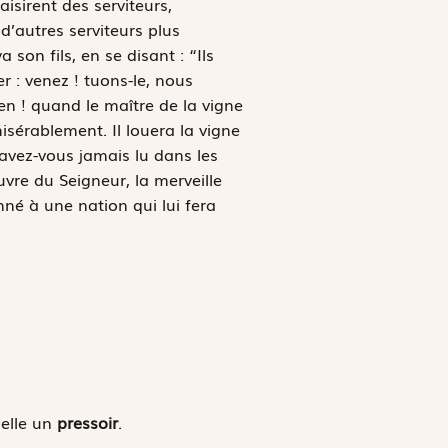
isirent des serviteurs,
 d’autres serviteurs plus
son fils, en se disant : “Ils
er : venez ! tuons-le, nous
bien ! quand le maître de la vigne
misérablement. Il louera la vigne
N’avez-vous jamais lu dans les
œuvre du Seigneur, la merveille
nné à une nation qui lui fera
pelle un
pressoir
.