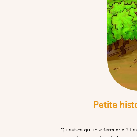
Petite his
Qu’est-ce qu’un « fermier » ? L
quelqu’un qui cultive la terre, 