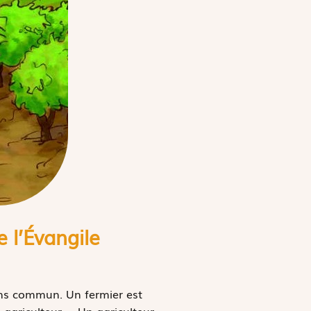
 l’
É
vangile
ens commun. Un fermier est
 agriculteur ». Un agriculteur