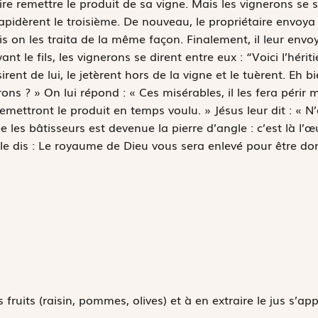
e remettre le produit de sa vigne. Mais les vignerons se sa
 lapidèrent le troisième. De nouveau, le propriétaire envoya
on les traita de la même façon. Finalement, il leur envoya 
nt le fils, les vignerons se dirent entre eux : “Voici l’hériti
irent de lui, le jetèrent hors de la vigne et le tuèrent. Eh 
rons ? » On lui répond : « Ces misérables, il les fera périr 
remettront le produit en temps voulu. » Jésus leur dit : « 
e les bâtisseurs est devenue la pierre d’angle : c’est là l’
 le dis : Le royaume de Dieu vous sera enlevé pour être do
 fruits (raisin, pommes, olives) et à en extraire le jus s’ap