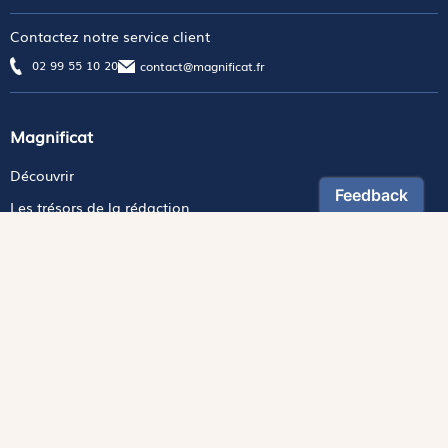
Contactez notre service client
02 99 55 10 20
contact@magnificat.fr
Magnificat
Découvrir
Les trésors de la rédaction
Lire Magnificat en ligne
Promouvoir Magnificat
Fonds de dotation
Espace Presse
Revues
Édition papier