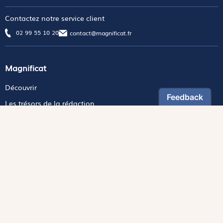
Contactez notre service client
02 99 55 10 20
contact@magnificat.fr
Magnificat
Découvrir
Les trésors de la rédaction
Lire Magnificat en ligne
Promouvoir Magnificat
Fonds de dotation
Espace Presse
Revues
Édition papier