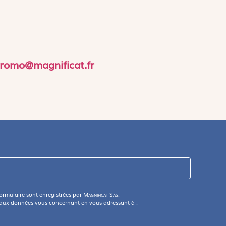
romo@magnificat.fr
formulaire sont enregistrées par
Magnificat Sas
.
 aux données vous concernant en vous adressant à :