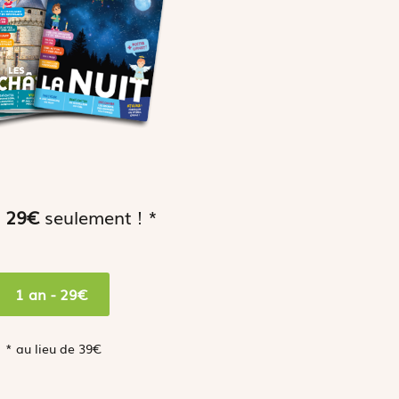
à
29€
seulement ! *
1 an - 29€
* au lieu de 39€