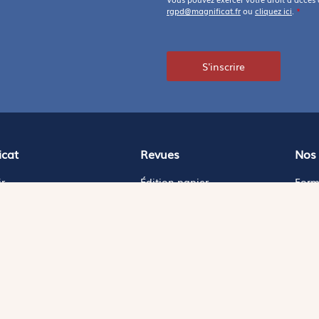
rgpd@magnificat.fr
ou
cliquez ici
.
*
S'inscrire
icat
Revues
Nos 
r
Édition papier
Form
ors de la rédaction
Édition numérique
Édit
nificat en ligne
Magnificat Junior
Paro
oir Magnificat
Théophile
Les 
e dotation
S'abonner
Conn
Presse
Exemplaire gratuit
Bible
Caté