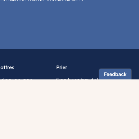
offres
Prier
ations en ligne
Grandes prières de l'Église
ions Magnificat
Nos parcours de prières
isses
Intentions de prière
pèlerinages Magnificat
Idées pour célébrer
aître Jésus
Vers dimanche
 en bref
Les rencontres Magnificat
chèse du pape Léon XIV