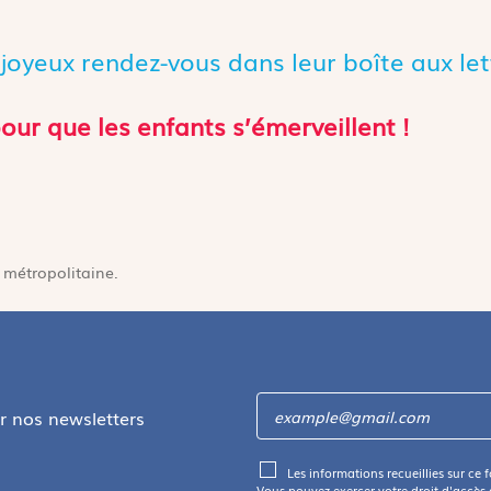
 joyeux rendez-vous dans leur boîte aux let
our que les enfants s’émerveillent !
 métropolitaine.
ir nos newsletters
Les informations recueillies sur ce 
Vous pouvez exercer votre droit d'accès