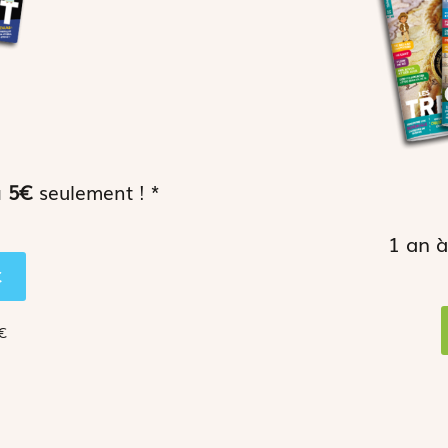
à
5€
seulement ! *
1 an 
€
0€