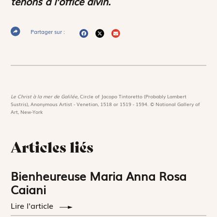
tenons à l’office divin.
Partager sur :
Le Christ à la mer de Galilée,
Circle of Jacopo Tintoretto (Probably Lambert
Sustris), Anonymous Artist - Venetian, 1518 or 1519 - 1594. © National Gallery of
Art, New-York
Articles liés
Bienheureuse Maria Anna Rosa
Caiani
Lire l'article