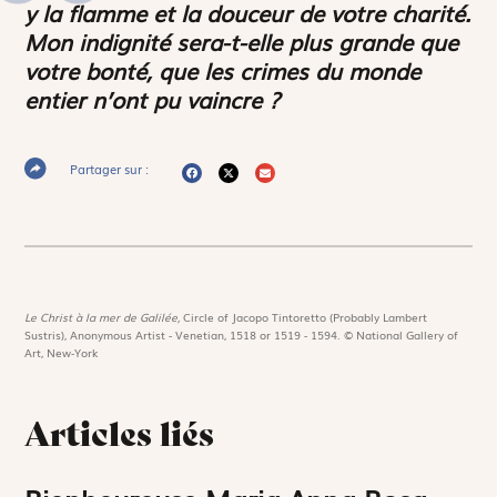
y la flamme et la douceur de votre charité.
Mon indignité sera-t-elle plus grande que
votre bonté, que les crimes du monde
entier n’ont pu vaincre ?
Partager sur :
Le Christ à la mer de Galilée,
Circle of Jacopo Tintoretto (Probably Lambert
Sustris), Anonymous Artist - Venetian, 1518 or 1519 - 1594. © National Gallery of
Art, New-York
Articles liés