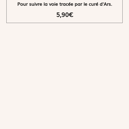
Pour suivre la voie tracée par le curé d'Ars.
5,90€
NEWSLETTER
Restez informés
En vous inscrivant, vous aurez le choix de recevoir
nos newsletters thématiques.
Les informations recueillies sur ce formulaire sont enregistrées par
Magnificat Sas
.
Vous pouvez exercer votre droit d'accès aux données vous concernant en