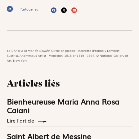
Partager sur :
Le Christ à la mer de Galilée,
Circle of Jacopo Tintoretto (Probably Lambert
Sustris), Anonymous Artist - Venetian, 1518 or 1519 - 1594. © National Gallery of
Art, New-York
Articles liés
Bienheureuse Maria Anna Rosa
Caiani
Lire l'article
Saint Albert de Messine