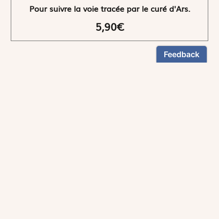
Pour suivre la voie tracée par le curé d'Ars.
5,90€
NEWSLETTER
Restez informés
En vous inscrivant, vous aurez le choix de recevoir
nos newsletters thématiques.
Les informations recueillies sur ce formulaire sont enregistrées par
Magnificat Sas
.
Vous pouvez exercer votre droit d'accès aux données vous concernant en