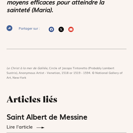
moyens efficaces pour atteindre la
sainteté (Maria).
Partager sur :
Le Christ à la mer de Galilée,
Circle of Jacopo Tintoretto (Probably Lambert
Sustris), Anonymous Artist - Venetian, 1518 or 1519 - 1594. © National Gallery of
Art, New-York
Articles liés
Saint Albert de Messine
Lire l'article