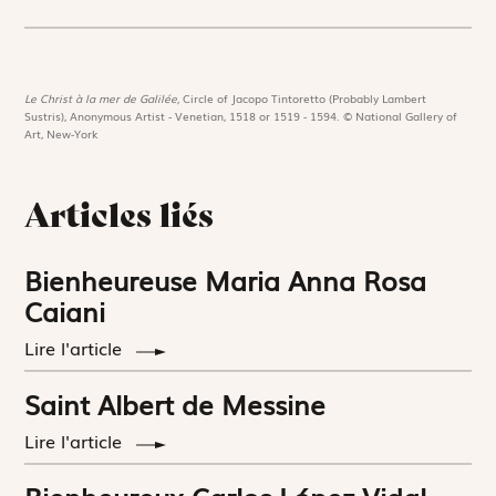
Le Christ à la mer de Galilée,
Circle of Jacopo Tintoretto (Probably Lambert
Sustris), Anonymous Artist - Venetian, 1518 or 1519 - 1594. © National Gallery of
Art, New-York
Articles liés
Bienheureuse Maria Anna Rosa
Caiani
Lire l'article
Saint Albert de Messine
Lire l'article