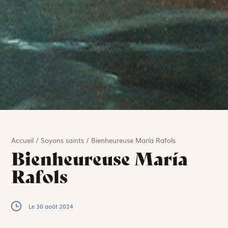
Accueil
/
Soyons saints
/
Bienheureuse María Rafols
Bienheureuse María
Rafols
Le 30 août 2024