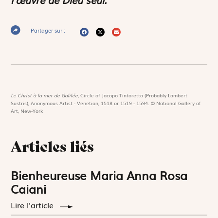
Partager sur :
Le Christ à la mer de Galilée,
Circle of Jacopo Tintoretto (Probably Lambert
Sustris), Anonymous Artist - Venetian, 1518 or 1519 - 1594. © National Gallery of
Art, New-York
Articles liés
Bienheureuse Maria Anna Rosa
Caiani
Lire l'article