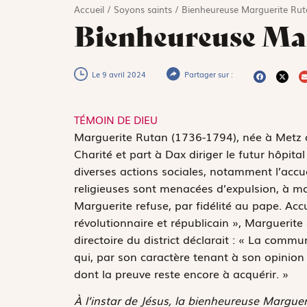
Accueil
/
Soyons saints
/
Bienheureuse Marguerite Rut
Bienheureuse Ma
Le 9 avril 2024
Partager sur :
TÉMOIN DE DIEU
M
arguerite Rutan (1736-1794), née à Metz d
Charité et part à Dax diriger le futur hôpita
diverses actions sociales, notamment l’accue
religieuses sont menacées d’expulsion, à moi
Marguerite refuse, par fidélité au pape. Accu
révolutionnaire et républicain », Marguerite
directoire du district déclarait : « La com
qui, par son caractère tenant à son opinion 
dont la preuve reste encore à acquérir. »
À l’instar de Jésus, la bienheureuse Margu