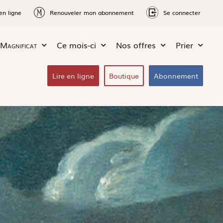
en ligne
Renouveler mon abonnement
Se connecter
Magnificat
Ce mois-ci
Nos offres
Prier
Lire en ligne
Boutique
Abonnement