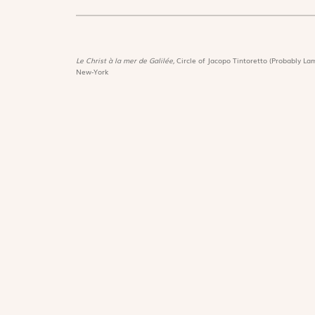
Le Christ à la mer de Galilée,
Circle of Jacopo Tintoretto (Probably Lam
New-York