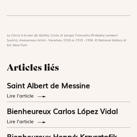
Le Christ à la mer de Galilée,
Circle of Jacopo Tintoretto (Probably Lambert
Sustris), Anonymous Artist - Venetian, 1518 or 1519 - 1594. © National Gallery of
Art, New-York
Articles liés
Saint Albert de Messine
Lire l'article
Bienheureux Carlos López Vidal
Lire l'article
Bienheureux Henryk Krzysztofik