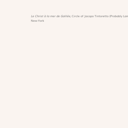
Le Christ à la mer de Galilée,
Circle of Jacopo Tintoretto (Probably Lam
New-York