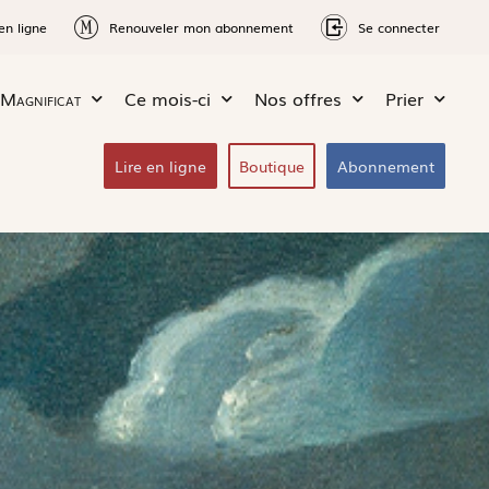
en ligne
Renouveler mon abonnement
Se connecter
Magnificat
Ce mois-ci
Nos offres
Prier
Lire en ligne
Boutique
Abonnement