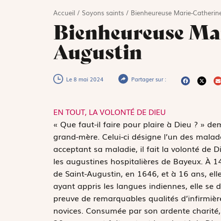
Accueil
/
Soyons saints
/
Bienheureuse Marie-Catherine
Bienheureuse Mar
Augustin
Le 8 mai 2024
Partager sur :
EN TOUT, LA VOLONTÉ DE DIEU
«
Q
ue faut-il faire pour plaire à Dieu ? » 
grand-mère. Celui-ci désigne l’un des mala
acceptant sa maladie, il fait la volonté de 
les augustines hospitalières de Bayeux. À 14
de Saint-Augustin, en 1646, et à 16 ans, ell
ayant appris les langues indiennes, elle se
preuve de remarquables qualités d’infirmièr
novices. Consumée par son ardente charité, 