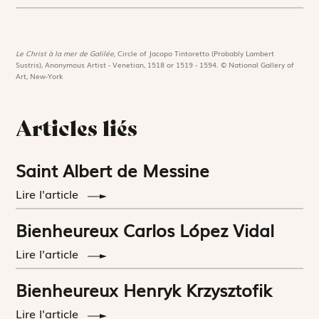
Le Christ à la mer de Galilée,
Circle of Jacopo Tintoretto (Probably Lambert
Sustris), Anonymous Artist - Venetian, 1518 or 1519 - 1594. © National Gallery of
Art, New-York
Articles liés
Saint Albert de Messine
Lire l'article
Bienheureux Carlos López Vidal
Lire l'article
Bienheureux Henryk Krzysztofik
Lire l'article