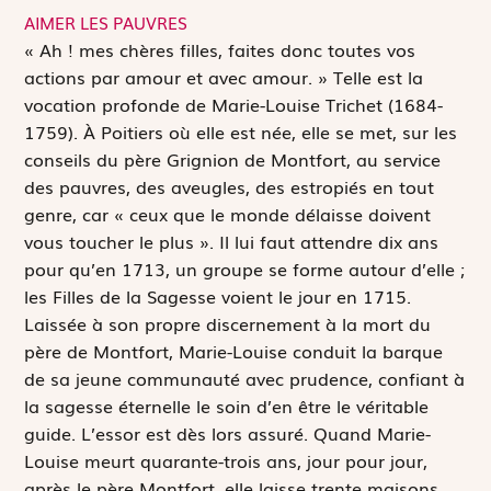
AIMER LES PAUVRES
«
A
h ! mes chères filles, faites donc toutes vos
actions par amour et avec amour. » Telle est la
vocation profonde de Marie-Louise Trichet (1684-
1759). À Poitiers où elle est née, elle se met, sur les
conseils du père Grignion de Montfort, au service
des pauvres, des aveugles, des estropiés en tout
genre, car « ceux que le monde délaisse doivent
vous toucher le plus ». Il lui faut attendre dix ans
pour qu’en 1713, un groupe se forme autour d’elle ;
les Filles de la Sagesse voient le jour en 1715.
Laissée à son propre discernement à la mort du
père de Montfort, Marie-Louise conduit la barque
de sa jeune communauté avec prudence, confiant à
la sagesse éternelle le soin d’en être le véritable
guide. L’essor est dès lors assuré. Quand Marie-
Louise meurt quarante-trois ans, jour pour jour,
après le père Montfort, elle laisse trente maisons