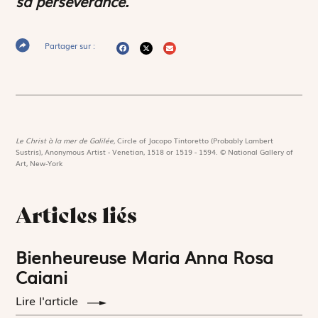
sa persévérance.
Partager sur :
Le Christ à la mer de Galilée,
Circle of Jacopo Tintoretto (Probably Lambert
Sustris), Anonymous Artist - Venetian, 1518 or 1519 - 1594. © National Gallery of
Art, New-York
Articles liés
Bienheureuse Maria Anna Rosa
Caiani
Lire l'article