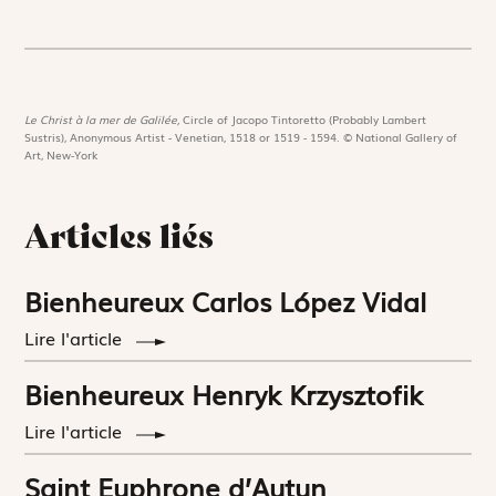
Le Christ à la mer de Galilée,
Circle of Jacopo Tintoretto (Probably Lambert
Sustris), Anonymous Artist - Venetian, 1518 or 1519 - 1594. © National Gallery of
Art, New-York
Articles liés
Bienheureux Carlos López Vidal
Lire l'article
Bienheureux Henryk Krzysztofik
Lire l'article
Saint Euphrone d’Autun