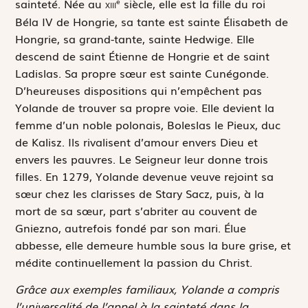
sainteté. Née au
xiii
siècle, elle est la fille du roi
e
Béla IV de Hongrie, sa tante est sainte Élisabeth de
Hongrie, sa grand-tante, sainte Hedwige. Elle
descend de saint Étienne de Hongrie et de saint
Ladislas. Sa propre sœur est sainte Cunégonde.
D’heureuses dispositions qui n’empêchent pas
Yolande de trouver sa propre voie. Elle devient la
femme d’un noble polonais, Boleslas le Pieux, duc
de Kalisz. Ils rivalisent d’amour envers Dieu et
envers les pauvres. Le Seigneur leur donne trois
filles. En 1279, Yolande devenue veuve rejoint sa
sœur chez les clarisses de Stary Sacz, puis, à la
mort de sa sœur, part s’abriter au couvent de
Gniezno, autrefois fondé par son mari. Élue
abbesse, elle demeure humble sous la bure grise, et
médite continuellement la passion du Christ.
Grâce aux exemples familiaux, Yolande a compris
l’universalité de l’appel à la sainteté dans la