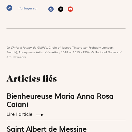
Partager sur :
Le Christ à la mer de Galilée,
Circle of Jacopo Tintoretto (Probably Lambert
Sustris), Anonymous Artist - Venetian, 1518 or 1519 - 1594. © National Gallery of
Art, New-York
Articles liés
Bienheureuse Maria Anna Rosa
Caiani
Lire l'article
Saint Albert de Messine