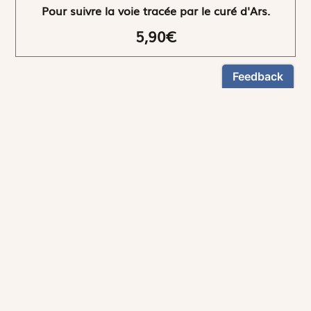
Pour suivre la voie tracée par le curé d'Ars.
5,90€
NEWSLETTER
Restez informés
En vous inscrivant, vous aurez le choix de recevoir
nos newsletters thématiques.
Les informations recueillies sur ce formulaire sont enregistrées par
Magnificat Sas
.
Vous pouvez exercer votre droit d'accès aux données vous concernant en