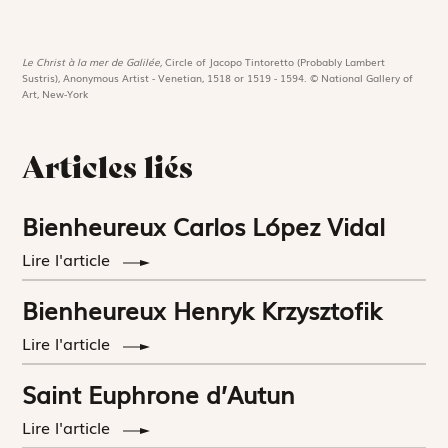
Le Christ à la mer de Galilée,
Circle of Jacopo Tintoretto (Probably Lambert
Sustris), Anonymous Artist - Venetian, 1518 or 1519 - 1594. © National Gallery of
Art, New-York
Articles liés
Bienheureux Carlos López Vidal
Lire l'article
Bienheureux Henryk Krzysztofik
Lire l'article
Saint Euphrone d’Autun
Lire l'article