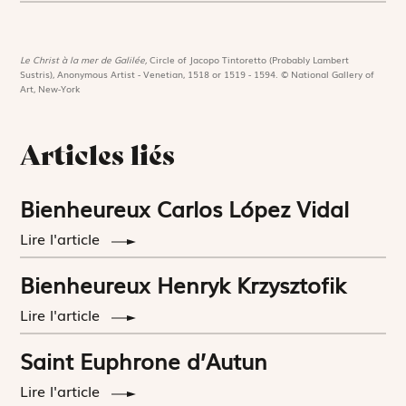
Le Christ à la mer de Galilée,
Circle of Jacopo Tintoretto (Probably Lambert
Sustris), Anonymous Artist - Venetian, 1518 or 1519 - 1594. © National Gallery of
Art, New-York
Articles liés
Bienheureux Carlos López Vidal
Lire l'article
Bienheureux Henryk Krzysztofik
Lire l'article
Saint Euphrone d’Autun
Lire l'article