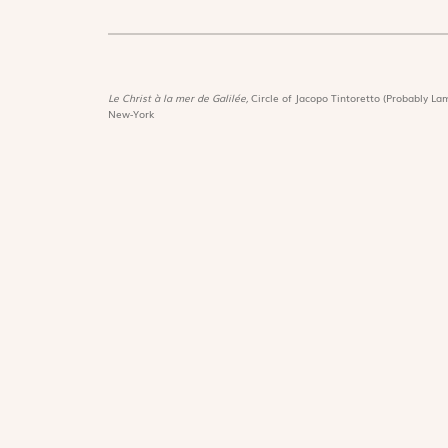
Le Christ à la mer de Galilée,
Circle of Jacopo Tintoretto (Probably Lam
New-York