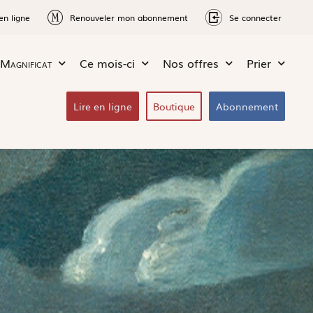
en ligne
Renouveler mon abonnement
Se connecter
Magnificat
Ce mois-ci
Nos offres
Prier
Lire en ligne
Boutique
Abonnement