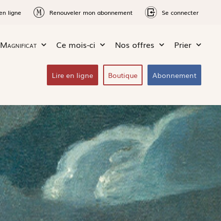
en ligne
Renouveler mon abonnement
Se connecter
Magnificat
Ce mois-ci
Nos offres
Prier
Lire en ligne
Boutique
Abonnement