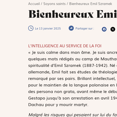
Accueil
/
Soyons saints
/
Bienheureux Emil Szramek
Bienheureux Emi
Le 13 janvier 2025
Partager sur :
L’INTELLIGENCE AU SERVICE DE LA FOI
«
J
e suis calme dans mon âme. Je suis ancré
quelques mots rédigés au camp de Mauthausen,
spiritualité d’Emil Szramek (1887-1942). Né 
allemande, Emil fait ses études de théologie
remarqué par ses pairs. Brillant intellectuel
pour le maintien de la langue polonaise en ha
des
persona non grata
, avant même le début 
Gestapo jusqu’à son arrestation en avril 19
Dachau pour y mourir martyr.
Malgré les risques qui pesaient sur lui du fa