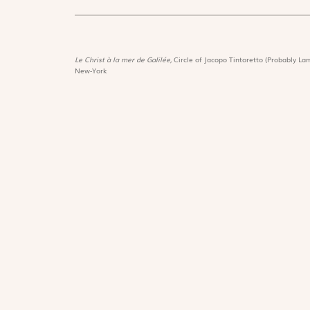
Le Christ à la mer de Galilée,
Circle of Jacopo Tintoretto (Probably Lam
New-York