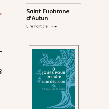
Saint Euphrone
e
d’Autun
Lire l'article
­
s