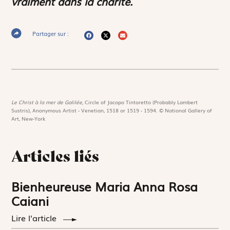
vraiment dans la charité.
Partager sur :
Le Christ à la mer de Galilée,
Circle of Jacopo Tintoretto (Probably Lambert
Sustris), Anonymous Artist - Venetian, 1518 or 1519 - 1594. © National Gallery of
Art, New-York
Articles liés
Bienheureuse Maria Anna Rosa
Caiani
Lire l'article