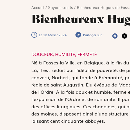
Accueil
/
Soyons saints
/
Bienheureux Hugues de Foss
Bienheureux Hugu
Le 10 février 2024
Partager sur :
DOUCEUR, HUMILITÉ, FERMETÉ
N
é à Fosses-la-Ville, en Belgique, à la fin d
Là, il est séduit par l’idéal de pauvreté, d
converti, Norbert, qui fonde à Prémontré, 
règle de saint Augustin. Élu évêque de M
de l’Ordre. À la fois doux et humble, ferme
l’expansion de l’Ordre et de son unité. Il pa
des offices liturgiques. Ces chanoines, qui a
des moines, disposent ainsi d’une structure 
laissant cent cinquante abbayes.