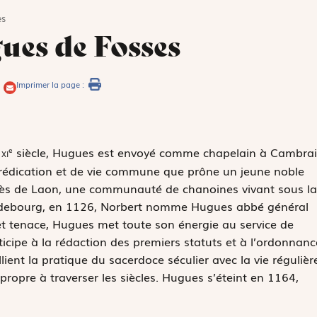
es
es de Fosses
Imprimer la page :
u
xi
siècle, Hugues est envoyé comme chapelain à Cambrai
e
e prédication et de vie commune que prône un jeune noble
près de Laon, une communauté de chanoines vivant sous la
agdebourg, en 1126, Norbert nomme Hugues abbé général
 et tenace, Hugues met toute son énergie au service de
rticipe à la rédaction des premiers statuts et à l’ordonnanc
llient la pratique du sacerdoce séculier avec la vie régulièr
propre à traverser les siècles. Hugues s’éteint en 1164,