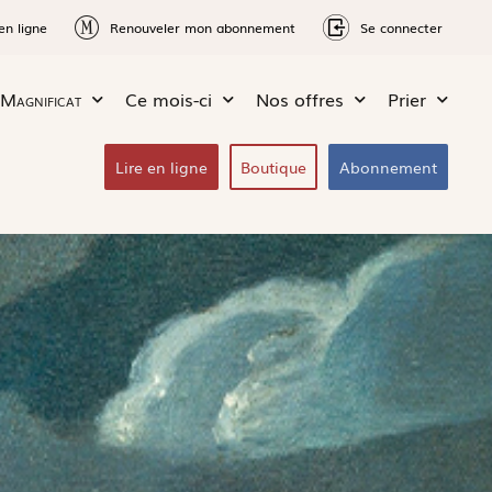
en ligne
Renouveler mon abonnement
Se connecter
Magnificat
Ce mois-ci
Nos offres
Prier
Lire en ligne
Boutique
Abonnement