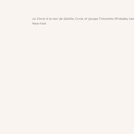
Le Christ à la mer de Galilée,
Circle of Jacopo Tintoretto (Probably Lam
New-York