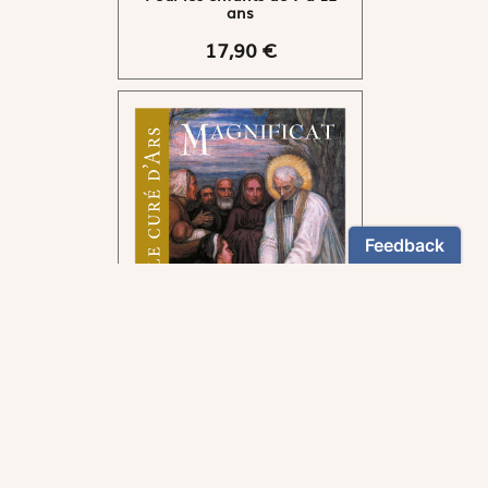
ans
17,90 €
Pour suivre la voie tracée
par le curé d'Ars.