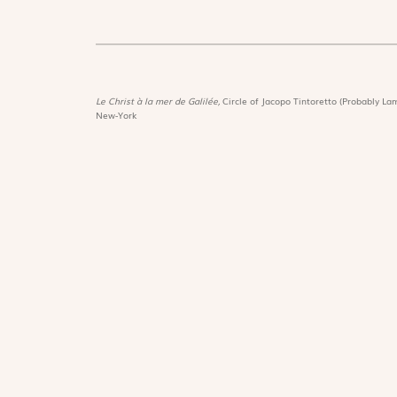
Le Christ à la mer de Galilée,
Circle of Jacopo Tintoretto (Probably Lam
New-York