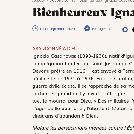
Accueil
/
Soyons saints
/
Bienheureux Ignacio Casano
Bienheureux Igna
Le 16 septembre 2024
Partager sur :
ABANDONNÉ À DIEU
I
gnacio Casanovas (1893-1936), natif d’Igual
congrégation fondée par saint Joseph de Ca
Devenu prêtre en 1916, il est envoyé à Terra
où il reste de 1921 à 1936. En bon Catalan,
guerre civile éclate, il se rapproche de sa mè
cacher, et quand on l’y invite, il rétorque : «
tue. Je mourrai pour Dieu. » Des militaires l’
s’agenouille pour prier, l’abattent. C’était l
vingt ans d’abandon à Dieu.
Malgré les persécutions menées contre l’Ég