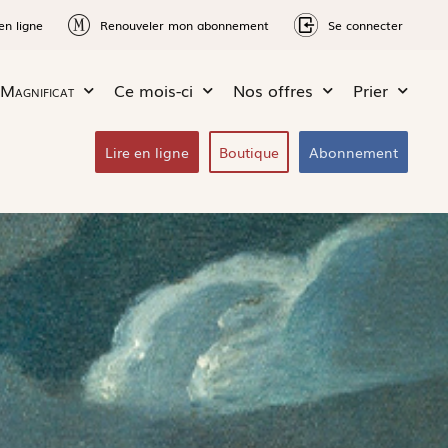
en ligne
Renouveler mon abonnement
Se connecter
Magnificat
Ce mois-ci
Nos offres
Prier
Lire en ligne
Boutique
Abonnement