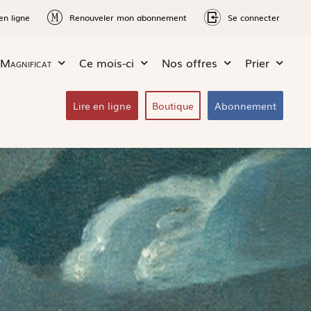
en ligne
Renouveler mon abonnement
Se connecter
Magnificat
Ce mois-ci
Nos offres
Prier
Lire en ligne
Boutique
Abonnement