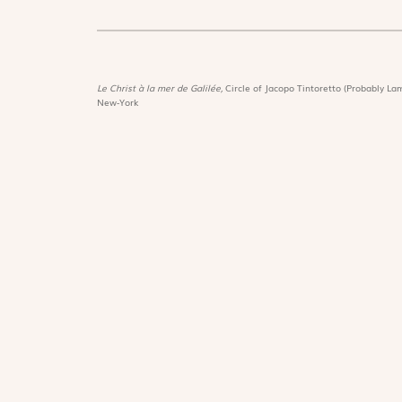
Le Christ à la mer de Galilée,
Circle of Jacopo Tintoretto (Probably Lam
New-York