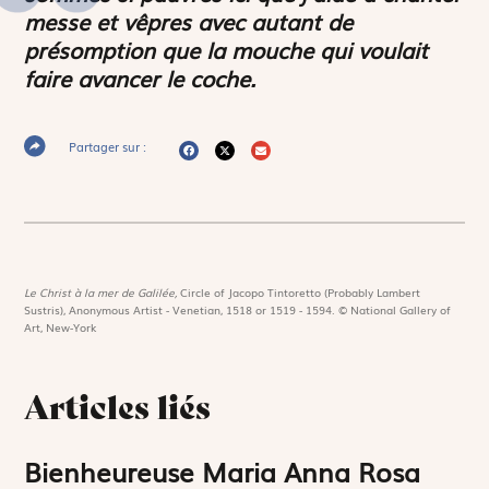
messe et vêpres avec autant de
présomption que la mouche qui voulait
faire avancer le coche.
Partager sur :
Le Christ à la mer de Galilée,
Circle of Jacopo Tintoretto (Probably Lambert
Sustris), Anonymous Artist - Venetian, 1518 or 1519 - 1594. © National Gallery of
Art, New-York
Articles liés
Bienheureuse Maria Anna Rosa