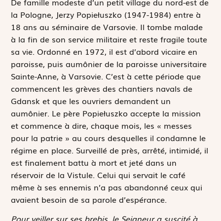
D
e famille modeste d’un petit village du nord-est de
la Pologne, Jerzy Popiełuszko (1947-1984) entre à
18 ans au séminaire de Varsovie. Il tombe malade
à la fin de son service militaire et reste fragile toute
sa vie. Ordonné en 1972, il est d’abord vicaire en
paroisse, puis aumônier de la paroisse universitaire
Sainte-Anne, à Varsovie. C’est à cette période que
commencent les grèves des chantiers navals de
Gdansk et que les ouvriers demandent un
aumônier. Le père Popiełuszko accepte la mission
et commence à dire, chaque mois, les « messes
pour la patrie » au cours desquelles il condamne le
régime en place. Surveillé de près, arrêté, intimidé, il
est finalement battu à mort et jeté dans un
réservoir de la Vistule. Celui qui servait le café
même à ses ennemis n’a pas abandonné ceux qui
avaient besoin de sa parole d’espérance.
Pour veiller sur ses brebis, le Seigneur a suscité à