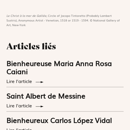
Le Christ à la mer de Galilée,
Circle of Jacopo Tintoretto (Probably Lambert
Sustris), Anonymous Artist - Venetian, 1518 or 1519 - 1594. © National Gallery of
Art, New-York
Articles liés
Bienheureuse Maria Anna Rosa
Caiani
Lire l'article
Saint Albert de Messine
Lire l'article
Bienheureux Carlos López Vidal
Lire l'article