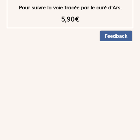
Pour suivre la voie tracée par le curé d'Ars.
5,90€
NEWSLETTER
Restez informés
En vous inscrivant, vous aurez le choix de recevoir
nos newsletters thématiques.
Les informations recueillies sur ce formulaire sont enregistrées par
Magnificat Sas
.
Vous pouvez exercer votre droit d'accès aux données vous concernant en