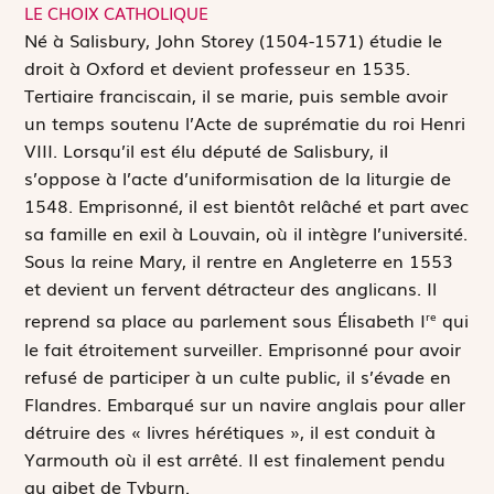
LE CHOIX CATHOLIQUE
N
é à Salisbury, John Storey (1504-1571) étudie le
droit à Oxford et devient professeur en 1535.
Tertiaire franciscain, il se marie, puis semble avoir
un temps soutenu l’Acte de suprématie du roi Henri
VIII. Lorsqu’il est élu député de Salisbury, il
s’oppose à l’acte d’uniformisation de la liturgie de
1548. Emprisonné, il est bientôt relâché et part avec
sa famille en exil à Louvain, où il intègre l’université.
Sous la reine Mary, il rentre en Angleterre en 1553
et devient un fervent détracteur des anglicans. Il
reprend sa place au parlement sous Élisabeth I
qui
re
le fait étroitement surveiller. Emprisonné pour avoir
refusé de participer à un culte public, il s’évade en
Flandres. Embarqué sur un navire anglais pour aller
détruire des « livres hérétiques », il est conduit à
Yarmouth où il est arrêté. Il est finalement pendu
au gibet de Tyburn.