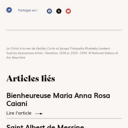
Partager sur :
Le Christ à la mer de Galilée,
Circle of Jacopo Tintoretto (Probably Lambert
Sustris), Anonymous Artist - Venetian, 1518 or 1519 - 1594. © National Gallery of
Art, New-York
Articles liés
Bienheureuse Maria Anna Rosa
Caiani
Lire l'article
Saint Albert de Messine