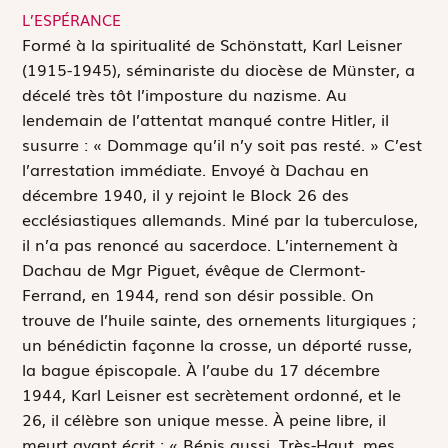
L’ESPÉRANCE
F
ormé à la spiritualité de Schönstatt, Karl Leisner
(1915-1945), séminariste du diocèse de Münster, a
décelé très tôt l’imposture du nazisme. Au
lendemain de l’attentat manqué contre Hitler, il
susurre : « Dommage qu’il n’y soit pas resté. » C’est
l’arrestation immédiate. Envoyé à Dachau en
décembre 1940, il y rejoint le Block 26 des
ecclésiastiques allemands. Miné par la tuberculose,
il n’a pas renoncé au sacerdoce. L’internement à
Dachau de Mgr Piguet, évêque de Clermont-
Ferrand, en 1944, rend son désir possible. On
trouve de l’huile sainte, des ornements liturgiques ;
un bénédictin façonne la crosse, un déporté russe,
la bague épiscopale. À l’aube du 17 décembre
1944, Karl Leisner est secrètement ordonné, et le
26, il célèbre son unique messe. À peine libre, il
meurt ayant écrit : « Bénis aussi, Très-Haut, mes