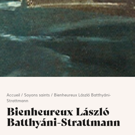
Accueil
/
Soyons saints
/
Bienheureux László Batthyáni-
Strattmann
Bienheureux László
Batthyáni-Strattmann