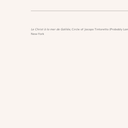
Le Christ à la mer de Galilée,
Circle of Jacopo Tintoretto (Probably Lam
New-York