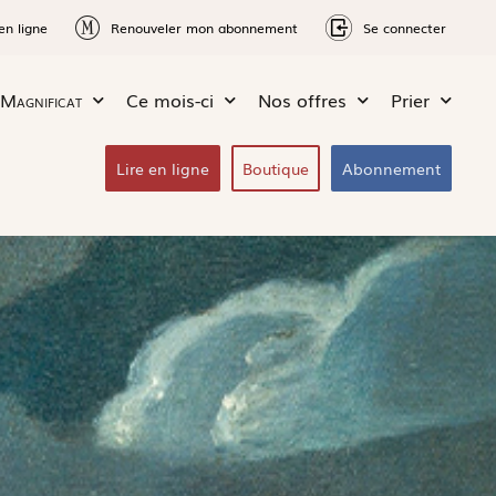
en ligne
Renouveler mon abonnement
Se connecter
Magnificat
Ce mois-ci
Nos offres
Prier
Lire en ligne
Boutique
Abonnement