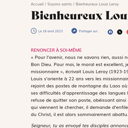
Accueil
/
Soyons saints
/
Bienheureux Louis Leroy
Bienheureux Lou
Le 18 avril 2023
Partager sur :
RENONCER À SOI-MÊME
«
P
our l’avenir, nous ne savons rien, aussi
Bon Dieu. Pour moi, le moral est excellent, 
missionnaire », écrivait Louis Leroy (1923
Louis s’oriente à 22 ans vers les missionna
rejoint des postes de montagne du Laos où
ses difficultés d’apprentissage des langues 
refuse de quitter son poste, obéissant ain
qui viennent le chercher, il demande d’enfile
du Christ, il est alors sommairement abattu
Seigneur, tu as envoyé tes disciples annonce