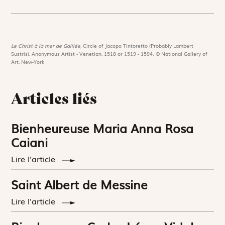
Le Christ à la mer de Galilée,
Circle of Jacopo Tintoretto (Probably Lambert
Sustris), Anonymous Artist - Venetian, 1518 or 1519 - 1594. © National Gallery of
Art, New-York
Articles liés
Bienheureuse Maria Anna Rosa
Caiani
Lire l'article
Saint Albert de Messine
Lire l'article