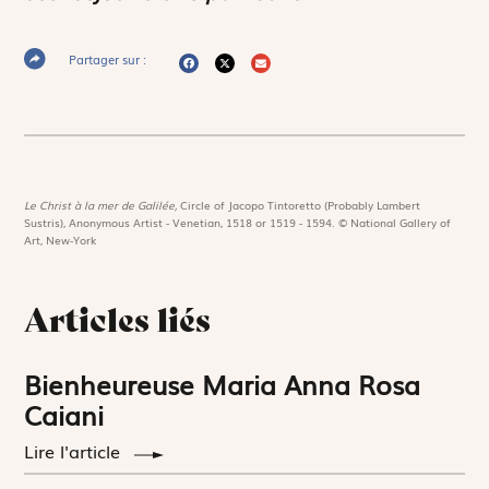
Partager sur :
Le Christ à la mer de Galilée,
Circle of Jacopo Tintoretto (Probably Lambert
Sustris), Anonymous Artist - Venetian, 1518 or 1519 - 1594. © National Gallery of
Art, New-York
Articles liés
Bienheureuse Maria Anna Rosa
Caiani
Lire l'article