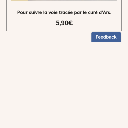
Pour suivre la voie tracée par le curé d'Ars.
5,90€
NEWSLETTER
Restez informés
En vous inscrivant, vous aurez le choix de recevoir
nos newsletters thématiques.
Les informations recueillies sur ce formulaire sont enregistrées par