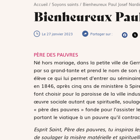
Accueil
/
Soyons saints
/
Bienheureux Paul Josef Nardi
Bienheureux Paul
Le 27 janvier 2023
Partager sur :
PÈRE DES PAUVRES
N
é hors mariage, dans la petite ville de G
par sa grand-tante et prend le nom de son gr
élève ce qui lui permet d’entrer au séminaire
en 1846, après cinq ans de ministère à Spir
font choisir pour la paroisse de la ville indu
œuvre sociale autant que spirituelle, soulag
« père des pauvres » fonde pour l’assister l
portant le viatique à un pauvre qu’il cont
Esprit Saint, Père des pauvres, tu inspiras 
de soulager la misère matérielle et spirituell