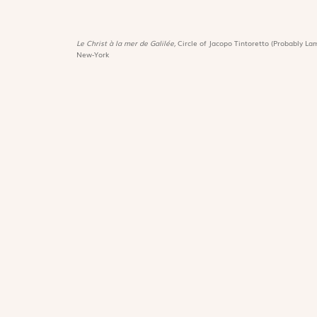
Le Christ à la mer de Galilée,
Circle of Jacopo Tintoretto (Probably Lam
New-York