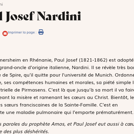
ni
 Josef Nardini
Imprimer la page :
ermersheim en Rhénanie, Paul Josef (1821-1862) est adopté
and-oncle d’origine italienne, Nardini. Il se révèle très bo
 de Spire, qu’il quitte pour l’université de Munich. Ordonn
e, ses compétences humaines et morales, sa piété simple l
strielle de Pirmasens. C’est là que jusqu’à sa mort il va fair
eant la misère et ramenant les cœurs au Christ. Bientôt, le
es sœurs franciscaines de la Sainte-Famille. C’est en
racte une maladie pulmonaire qui l’emporte prématurément.
les paroles du prophète Amos, et Paul Josef eut aussi à cœu
e des plus déshérités.