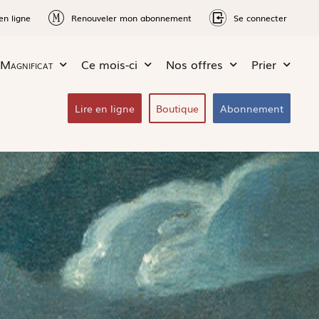
en ligne
Renouveler mon abonnement
Se connecter
Magnificat
Ce mois-ci
Nos offres
Prier
Lire en ligne
Boutique
Abonnement