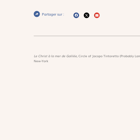
Partager sur :
Le Christ à la mer de Galilée,
Circle of Jacopo Tintoretto (Probably Lam
New-York