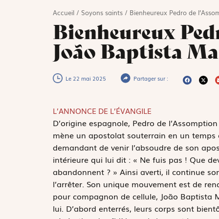
Accueil
/
Soyons saints
/
Bienheureux Pedro de l’Asso
Bienheureux Pedr
João Baptista M
Le 22 mai 2025
Partager sur :
L’ANNONCE DE L’ÉVANGILE
D
’origine espagnole, Pedro de l’Assomption 
mène un apostolat souterrain en un temps d
demandant de venir l’absoudre de son aposta
intérieure qui lui dit : « Ne fuis pas ! Que d
abandonnent ? » Ainsi averti, il continue son
l’arrêter. Son unique mouvement est de rendr
pour compagnon de cellule, João Baptista 
lui. D’abord enterrés, leurs corps sont bient