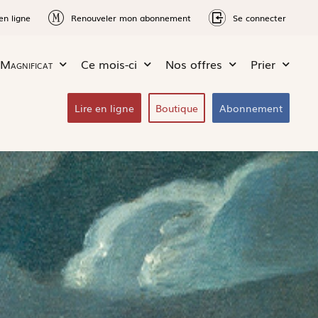
en ligne
Renouveler mon abonnement
Se connecter
Magnificat
Ce mois-ci
Nos offres
Prier
Lire en ligne
Boutique
Abonnement